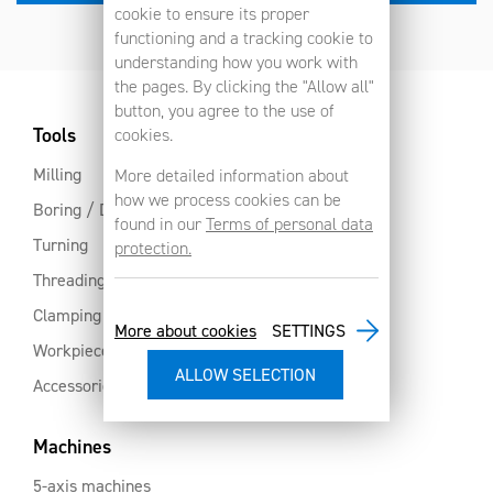
cookie to ensure its proper
functioning and a tracking cookie to
understanding how you work with
the pages. By clicking the "Allow all"
button, you agree to the use of
Tools
cookies.
Milling
More detailed information about
how we process cookies can be
Boring / Drilling
found in our
Terms of personal data
Turning
protection.
Threading
Clamping
More about cookies
SETTINGS
Workpiece clamping
Accessories
Machines
5-axis machines