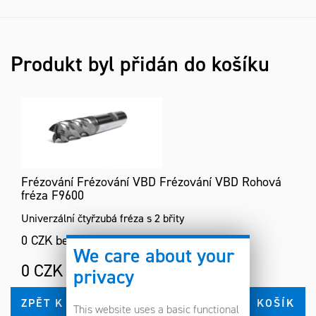
Produkt byl přidán do košíku
Frézování Frézování VBD Frézování VBD Rohová
fréza F9600
Univerzální čtyřzubá fréza s 2 břity
0 CZK bez DPH
We care about your
0 CZK s DPH
privacy
ZPĚT K NÁKUPU
KOŠÍK
This website uses a basic functional